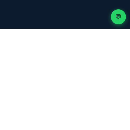
💬
50.000+
📺
Chaînes Live
130.000+
🎬
Titres VOD
99.9%
📶
Disponibilité
50+
🌍
Pays
50.000+
👥
Clients actifs