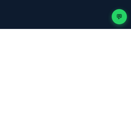
💬
50.000+
📺
Chaînes Live
130.000+
🎬
Titres VOD
99.9%
📶
Disponibilité
50+
🌍
Pays
50.000+
👥
Clients actifs