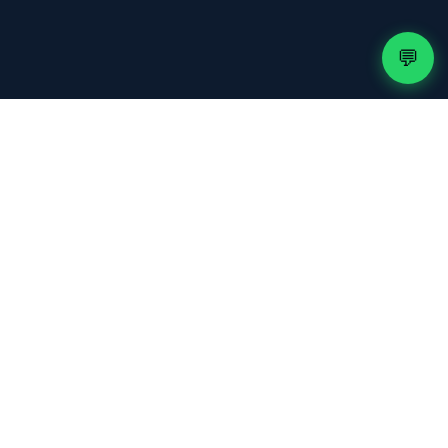
💬
50.000+
📺
Chaînes Live
130.000+
🎬
Titres VOD
99.9%
📶
Disponibilité
50+
🌍
Pays
50.000+
👥
Clients actifs